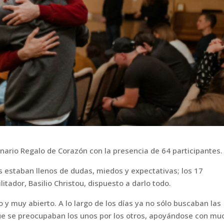
nario Regalo de Corazón con la presencia de 64 participantes.
 estaban llenos de dudas, miedos y expectativas; los 17
ilitador, Basilio Christou, dispuesto a darlo todo.
vo y muy abierto. A lo largo de los días ya no sólo buscaban las
que se preocupaban los unos por los otros, apoyándose con mu