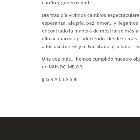
cariño y generosidad.
Día tras día vivimos cambios espectaculares
esperanza, alegría, paz, amor… y llegamos 
encontrado la manera de mostrarse más aleg
ello acabaron agradeciendo, desde lo más ho
a los asistentes y al Facilitador), la labor 
Una vez más… hemos cumplido nuestro objet
un MUNDO MEJOR…
¡¡¡G R A C I A S !!!