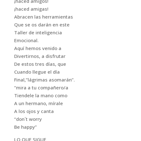
¡haced amigos!
¡haced amigas!
Abracen las herramientas
Que se os darán en este
Taller de inteligencia
Emocional.
Aquí hemos venido a
Divertirnos, a disfrutar
De estos tres días, que
Cuando llegue el día
Final,”lágrimas asomarán”.
“mira a tu compañero/a
Tiendele la mano como
A un hermano, mírale
A los ojos y canta
“don´t worry
Be happy”
LO QUE SIGUE