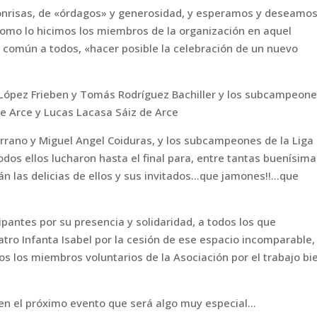
sonrisas, de «órdagos» y generosidad, y esperamos y deseamo
como lo hicimos los miembros de la organización en aquel
n común a todos, «hacer posible la celebración de un nuevo
e López Frieben y Tomás Rodríguez Bachiller y los subcampeon
 de Arce y Lucas Lacasa Sáiz de Arce
errano y Miguel Angel Coiduras, y los subcampeones de la Liga
dos ellos lucharon hasta el final para, entre tantas buenísim
n las delicias de ellos y sus invitados…que jamones!!…que
ipantes por su presencia y solidaridad, a todos los que
ro Infanta Isabel por la cesión de ese espacio incomparable, 
dos los miembros voluntarios de la Asociación por el trabajo bi
n el próximo evento que será algo muy especial…